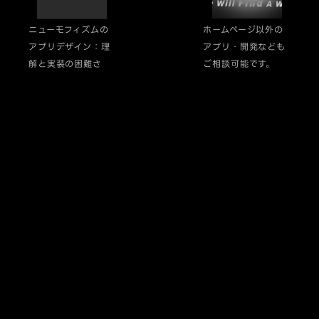
ニューモフィズムの
ホームページ以外の
アプリデザイン：理
アプリ・開発なども
解と実装の困難さ
ご相談可能です。
L
A
U
N
C
H
Y
O
U
R