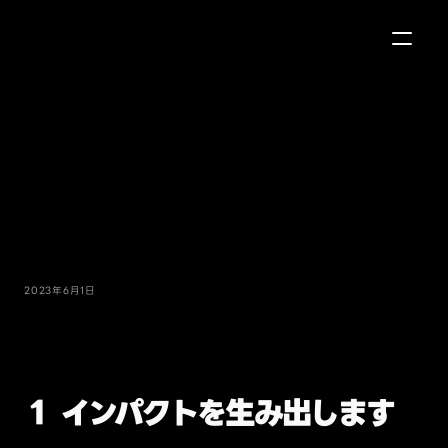
リ
ア
ル
ト
の
特
徴
や
強
み
は
ど
う
い
う
点
な
の
か
？
2023年6月1日
１ インパクトを生み出します